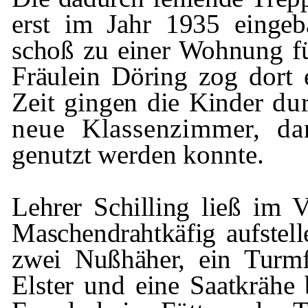
erst im Jahr 1935 einge
schoß zu einer Wohnung fü
Fräulein Dö­
ring zog dort 
Zeit gingen die Kinder
du
neue Klassenzimmer, d
genutzt werden konnte.
Lehrer Schilling ließ im 
Maschendraht
käfig aufstel
zwei
Nußhäher
, ein Turm­
Elster und eine Saatkrähe