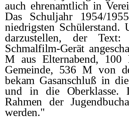
auch
ehrenamtlich in Verei
Das Schuljahr 1954/1955
niedrigsten Schü­
lerstand.
darzustellen, der Tex
Schmalfilm-Gerät angesch
M aus Elternabend, 100
Gemein­
de, 536 M von der
bekam
Gasanschluß
in die
und in die Oberklasse. D
Rahmen der Jugendbucha
werden."