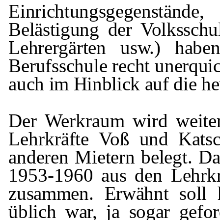
Einrichtungsgegenständ
Belästigung der Volksschu
Lehrer­
gärten usw.) hab
Berufsschule recht un­
erquic
auch im Hinblick auf die h
Der Werkraum wird weite
Lehrkräfte
Voß
und
Katsc
anderen Mietern belegt.
Da
1953-1960 aus den Lehrk
zusammen. Erwähnt soll
üblich war, ja sogar gefo