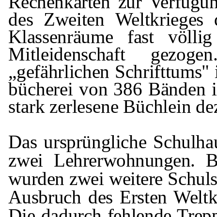
Rechenkarten zur Verfügu
des Zweiten
Weltkrieges
Klassenräume fast völli
Mitleidenschaft gezog
„gefährlichen Schrifttums" 
bücherei von 386 Bänden im
stark
zerlesene
Büchlein dez
Das ursprüngliche Schulha
zwei Lehrer­
wohnungen. Be
wurden zwei weitere Schul­
Ausbruch des Ersten Weltkr
Die dadurch fehlende Trep