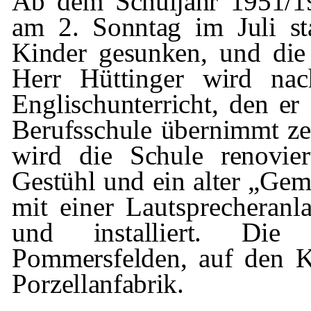
Ab dem Schuljahr 1951/19
am 2. Sonntag im Juli sta
Kinder gesunken, und di
Herr
Hüttinger
wird na
Englischunterricht, den er 
Berufsschule übernimmt z
wird die
Schule renovier
Gestühl und ein alter
„Geme
mit einer Lautsprecheran
und installiert. Die
Pommersfelden
, auf den
K
Por­
zellanfabrik.