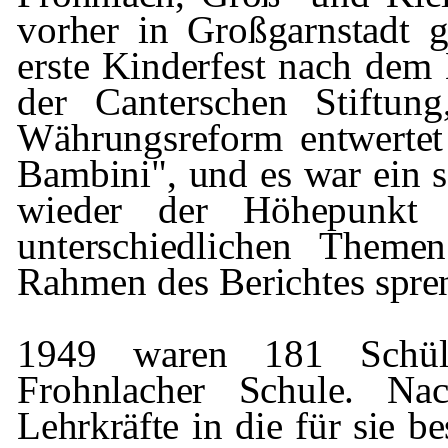
vor­
her in Großgarnstadt 
erste Kinderfest
nach dem 
der
Canterschen
Stiftun
Währungsreform entwertet
Bambini", und es war ein s
wieder der Höhepunkt j
unterschied­
lichen Theme
Rahmen des Berichtes
spre
1949 waren 181 Schül
Frohnlacher
Schule.
Na
Lehrkräfte in die für sie 