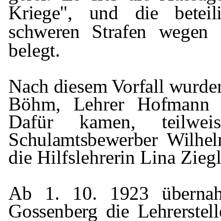
Kriege", und die betei
schweren Strafen wege
belegt.
Nach diesem Vorfall wurden 
Böhm,
Lehrer Hofmann
Dafür kamen, teilw
Schulamtsbewerber Wilhe
die Hilfslehrerin Lina Ziegl
Ab 1. 10. 1923 übernah
Gossenberg die Leh­
rerste