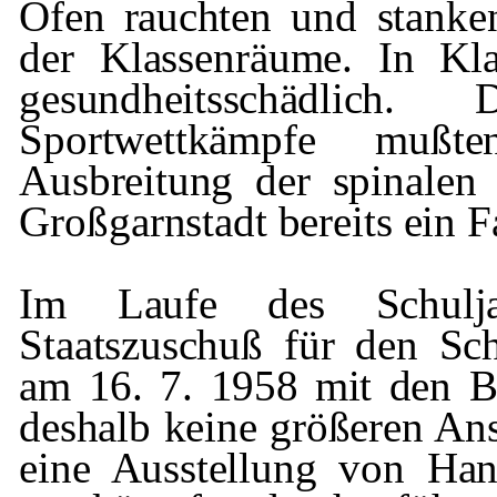
Öfen rauch­
ten und stank
der Klassenräume. In
Kl
gesundheitsschädlic
Sportwettkämpfe
mußte
Ausbreitung
der spinalen
Großgarnstadt bereits ein
F
Im Laufe des Schulj
Staatszuschuß
für den
Sch
am 16. 7. 1958 mit den B
deshalb keine größeren An
eine Ausstellung von Han