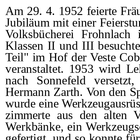
Am 29. 4. 1952 feierte Frä
Jubiläum mit
einer Feierst
Volksbücherei
Frohnlach
Klassen II und III besuchte
Teil" im Hof der
Veste
Cobu
veranstaltet. 1953 wird L
nach Sonnefeld versetzt
Hermann
Zarth
.
Von den S
wurde eine Werkzeugaus­rüs
zimmerte aus den alten Vie
Werkbänke, ein Werkzeug
gefertigt, und so konnte für