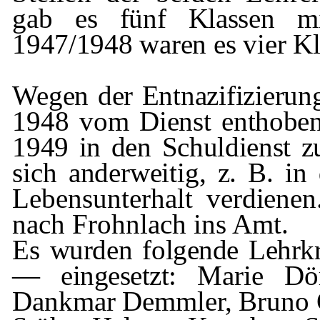
gab es fünf Klassen mi
1947/1948
waren es vier K
Wegen der Entnazifizierun
1948 vom
Dienst enthobe
1949 in den Schuldienst
z
sich anderweitig, z. B. in 
Lebensunterhalt verdiene
nach
Frohnlach
ins Amt.
Es wurden folgende Lehrkr
— eingesetzt:
Marie Dö
Dankmar
Demmler
, Bruno