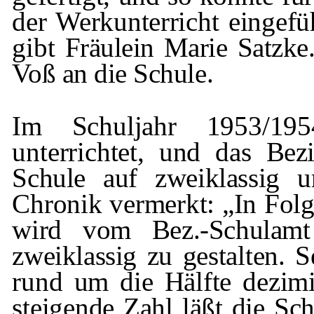
der Werkunterricht eingefü
gibt
Fräulein Marie
Satzke
Voß
an die Schule.
Im Schuljahr 1953/1
unterrichtet, und das
Bez
Schule auf
zweiklassig
um
Chronik vermerkt: „In Folg
wird vom Bez.-Schulamt
zweiklassig
zu gestalten. S
rund um die Hälfte dezi­mi
steigende Zahl
läßt
die Sc