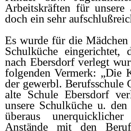
Arbeits­
kräften für unsere 
doch ein sehr
auf­
schlußreic
Es wurde für die Mädchen 
Schulküche
eingerichtet,
nach Ebersdorf verlegt wur­
folgenden Vermerk: „Die K
der
gewerbl
. Berufsschule
alte Schule Ebersdorf ve
unsere
Schulküche u. den
überaus unerquick­liche
Anstände mit den Beru