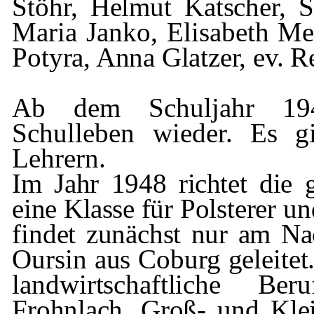
Stöhr
, Helmut
Katscher
, 
Maria Janko, Elisabeth Me
Potyra
, Anna
Glatzer
, ev. R
Ab dem Schuljahr 1948
Schulleben wieder. Es gi
Lehrern.
Im Jahr 1948 richtet die 
eine Klasse für
Polsterer u
findet zunächst nur am
Na
Oursin
aus Coburg geleitet.
landwirtschaftliche Be
Frohnlach
, Groß- und Kle