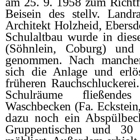
am 25. 9. 1958 zum Richtfe
Beisein des stellv. Land
Archi­
tekt
Holzheid
, Ebersd
Schulaltbau wur­
de in dies
(Söhnlein, Coburg) u
genommen. Nach manchen 
sich die Anlage und erl
früheren
Rauchschluckerei
Schulräume fließende
Waschbecken (Fa. Eckstein,
dazu noch ein Abspülbe
Gruppentischen und 30 