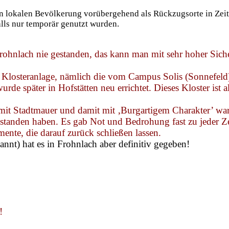
gen lokalen Bevölkerung vorübergehend als Rückzugsorte in Zei
alls nur temporär genutzt wurden.
rohnlach
nie gestanden, das kann man mit sehr hoher Sich
e Klosteranlage, nämlich die vom Campus Solis (Sonnefeld)
de später in Hofstätten neu errichtet. Dieses Kloster ist 
t mit Stadtmauer und damit mit ‚Burgartigem Charakter’ wa
standen haben. Es gab Not und Bedrohung fast zu jeder Zei
ente, die darauf zurück schließen lassen.
nnt) hat es in
Frohnlach
aber definitiv gegeben!
!