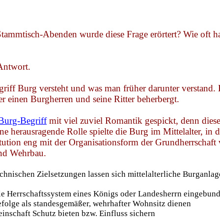
 Stammtisch-Abenden wurde diese Frage erörtert? Wie oft 
 Antwort.
iff Burg versteht und was man früher darunter verstand. H
der einen Burgherren und seine Ritter beherbergt.
Burg-Begriff
mit viel zuviel Romantik gespickt, denn die
ne herausragende Rolle spielte die Burg im Mittelalter, in 
itution eng mit der Organisationsform der Grundherrschaf
und Wehrbau.
chnischen Zielsetzungen lassen sich mittelalterliche Burganlag
ale Herrschaftssystem eines Königs oder Landesherrn eingebun
efolge als standesgemäßer, wehrhafter Wohnsitz dienen
inschaft Schutz bieten bzw. Einfluss sichern