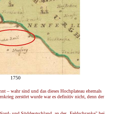
1750
nannt – wahr sind und
das
dieses Hochplateau ehemals
nkrieg zerstört wurde war es definitiv nicht, denn der
ord- und Süddeutschland, an der „Feldschranke" bei