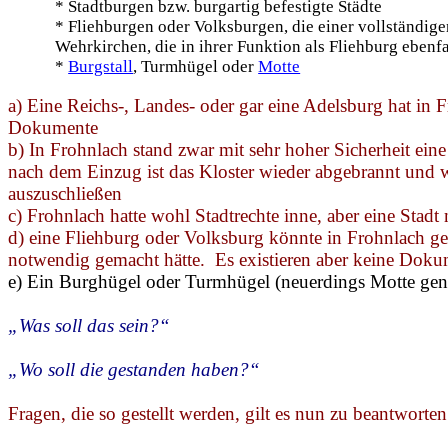
* Stadtburgen bzw. burgartig befestigte Städte
* Fliehburgen oder Volksburgen, die einer vollständi
Wehrkirchen, die in ihrer Funktion als Fliehburg ebenf
*
Burgstall
, Turmhügel oder
Motte
a) Eine Reichs-, Landes- oder gar eine Adelsburg hat in
F
Dokumente
b) In
Frohnlach
stand zwar mit sehr hoher Sicherheit ein
nach dem Einzug ist das Kloster wieder abgebrannt und wur
auszuschließen
c)
Frohnlach
hatte wohl Stadtrechte inne, aber eine Stad
d) eine Fliehburg oder Volksburg könnte in
Frohnlach
ge
notwendig gemacht hätte.
Es existieren aber keine Dokum
e) Ein Burghügel oder Turmhügel (neuerdings Motte gena
„Was soll das sein?“
„Wo soll die gestanden haben?“
Fragen, die so gestellt werden, gilt es nun zu beantworten