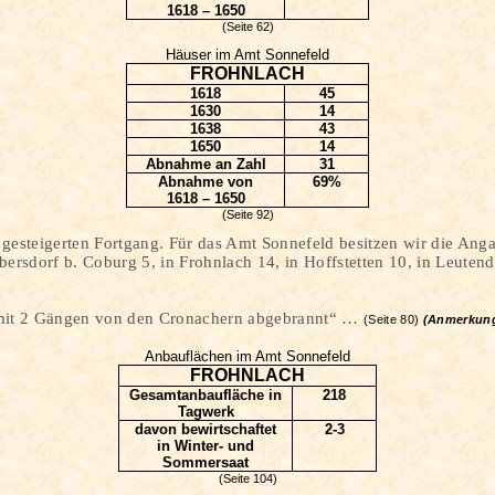
1618 – 1650
(Seite 62)
Häuser im Amt Sonnefeld
FROHNLACH
1618
45
1630
14
1638
43
1650
14
Abnahme an Zahl
31
Abnahme von
69%
1618 – 1650
(Seite 92)
teigerten Fortgang. Für das Amt Sonnefeld besitzen wir die Angab
bersdorf b. Coburg 5, in
Frohnlach
14, in
Hoffstetten
10, in
Leutend
it 2 Gängen von den
Cronachern
abgebrannt“ …
(Seite 80)
(Anmerkung
Anbauflächen im Amt Sonnefeld
FROHNLACH
Gesamtanbaufläche in
218
Tagwerk
davon bewirtschaftet
2-3
in Winter- und
Sommersaat
(Seite 104)