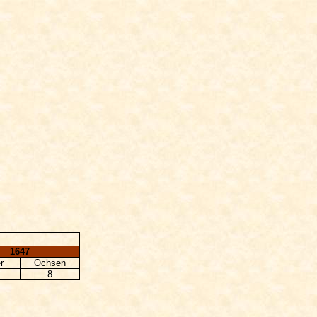
1647
r
Ochsen
8