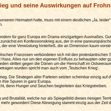
ieg und seine Auswirkungen auf
Frohn
unseren Heimatort hatte, muss mit einem deutlichen „Ja, leider
n.
:
sondern für ganz Europa ein Drama einzigartigen Ausmaßes. Gut
z’ zunächst ein Konfessionskrieg aus, der in eine paneuropäi
er eine Verwüstung hinterließ, die an Dimension kaum vorstell
holischen Franzosen verbündeten sich mit den protestantischen
 Hass. Alles nur um den eigenen Einfluss zu behaupten oder ga
weden stritten gegen die Dänen um die Herrschaft im Ostseerau
etragen wurden spricht man auch vom ‚
Teutschen
Krieg’.
ieg. Die Strategen aller Parteien setzten scheinbar einzig auf d
 ihre Spuren in ganz Europa.
cht, denn Hunger und Seuchen begleiteten das Kriegstreiben.
d Brutalität, welche nur als Spiegelbild dieses riesigen Terri
 mehr geworden! Diese Abneigung stammt einzig aus der Zeit d