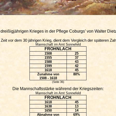
dreißigjährigen Krieges in der Pflege Coburgs’ von Walter
Diet
 Zeit vor dem 30 jährigen Krieg, dient dem Vergleich der späteren Zah
Mannschaft im Amt Sonnefeld
FROHNLACH
1508
25
1555
37
1588
43
1599
42
1618
45
Zunahme von
80%
1508 - 1618
(Seite 36)
Die Mannschaftsstärke während der Kriegszeiten:
Mannschaft im Amt Sonnefeld
FROHNLACH
1618
45
1638
13
1650
14
Abnahme von
69%