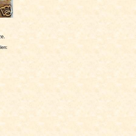
ze
.
len: