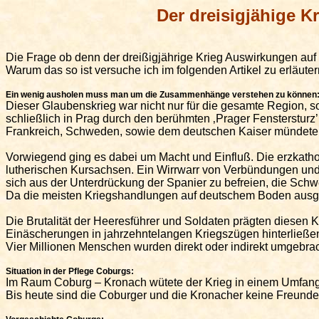
Der
dreisigjähige
Kr
Die Frage ob denn der dreißigjährige Krieg Auswirkungen auf 
Warum das so ist versuche ich im folgenden Artikel zu erläuter
Ein wenig ausholen muss man um die Zusammenhänge verstehen zu können
Dieser Glaubenskrieg war nicht nur für die gesamte Region, 
schließlich in Prag durch den berühmten ‚Prager Fensterstur
Frankreich, Schweden, sowie dem deutschen Kaiser mündete, d
Vorwiegend ging es dabei um Macht und
Einfluß
. Die erzkat
lutherischen Kursachsen. Ein Wirrwarr von Verbündungen und
sich aus der Unterdrückung der Spanier zu befreien, die Sch
Da die meisten Kriegshandlungen auf deutschem Boden ausg
Die Brutalität der Heeresführer und Soldaten prägten diesen Kr
Einäscherungen in jahrzehntelangen Kriegszügen hinterließen
Vier Millionen Menschen wurden direkt oder indirekt umgebra
Situation in der Pflege Coburgs:
Im Raum Coburg – Kronach wütete der Krieg in einem Umfang un
Bis heute sind die Coburger und die Kronacher keine Freunde