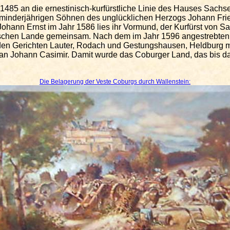
 1485 an die
ernestinisch-kurfürstliche
Linie des Hauses Sachse
minderjährigen Söhnen des unglücklichen Herzogs Johann Fried
hann Ernst im Jahr 1586 lies ihr Vormund, der Kurfürst von S
schen
Lande gemeinsam. Nach dem im Jahr 1596 angestrebten Te
 den Gerichten Lauter, Rodach und
Gestungshausen
, Heldburg m
n Johann Casimir. Damit wurde das Coburger Land, das bis dahi
Die Belagerung der
Veste
Coburgs durch Wallenstein: