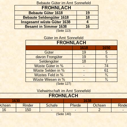
Bebaute Güter im Amt Sonnefeld
FROHNLACH
Bebaute Güter 1618
19
Bebaute
Seldengüter
1618
18
Insgesamt wüste Güter 1638
4
Besamt in
Simmer
1638
16
(Seite 113)
Güter im Amt Sonnefeld
FROHNLACH
1618
1650
Güter
19
5
davon Frongüter
19
5
Seldengüter
18
7
Wüste Güter in %
-
74
Wüste
Selden
in %
-
61
Wüstes Feld in %
-
¾
Wüste Wiesen in %
-
¾
(Seite 127)
Viehwirtschaft im Amt Sonnefeld
FROHNLACH
1630
1638
chsen
Rinder
Schafe
Pferde
Ochsen
Rinde
16
150
-
-
2
-
(Seite 140)