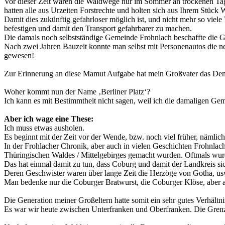
Vor dieser Zeit waren die Waldwege nur im Sommer an trockenen Tag
hatten alle aus Urzeiten Forstrechte und holten sich aus Ihrem Stüc
Damit dies zukünftig gefahrloser möglich ist, und nicht mehr so v
befestigen und damit den Transport gefahrbarer zu machen.
Die damals noch selbstständige Gemeinde Frohnlach beschaffte die Ge
Nach zwei Jahren Bauzeit konnte man selbst mit Personenautos die 
gewesen!
Zur Erinnerung an diese Mamut Aufgabe hat mein Großvater das Denkma
Woher kommt nun der Name ‚Berliner Platz‘?
Ich kann es mit Bestimmtheit nicht sagen, weil ich die damaligen Ge
Aber ich wage eine These:
Ich muss etwas ausholen.
Es beginnt mit der Zeit vor der Wende, bzw. noch viel früher, nämli
In der Frohlacher Chronik, aber auch in vielen Geschichten
Frohnlac
Thüringischen Waldes / Mittelgebirges gemacht wurden. Oftmals wurd
Das hat einmal damit zu tun, dass Coburg und damit der Landkreis sic
Deren Geschwister waren über lange Zeit die Herzöge von Gotha, usw.
Man bedenke nur die Coburger Bratwurst, die Coburger
Klöse
, aber
Die Generation meiner Großeltern hatte somit ein sehr gutes Verhält
Es war wir heute zwischen Unterfranken und Oberfranken. Die Grenze i