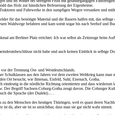
en und im Winter bei strengem Frost mit geländegängigen Fahrzeugen 
k Wald das Holz zur häuslichen Befeuerung der Eigenheime.
iele Traktoren und Fuhrwerke in den sumpfigen Wegen versanken und m
lder für das benötigte Material und die Bauern halfen mit, das selbig
neuen Waldwege befahren und kam somit sogar bis nach Seehof und Buc
l am Berliner Platz errichtet. Ich war selbst als Zeitzeuge beim Auf
meinderatsbeschlüsse nicht habe und auch keinen Einblick in selbige 
ch vor der Trennung Ost- und Westdeutschlands.
her
Schulklassen aus den Jahren vor dem zweiten Weltkrieg kann man nac
en Ort besucht, wie Ilmenau, Eisfeld, Suhl, Eisenach, Gotha.
h eindeutig in die nördliche Richtung orientierten und dass wiederum 
 Der Begriff Sachsen-Coburg-Gotha zeugt davon. Die Coburger Kultur is
 auch die Sprache (der
Dialekt)…
.
nis zu den Menschen
des heutigen Thüringen
, weil es quasi deren Nach
st da, aber sie ist so unsichtbar, dass man sie gar nicht wahr nimmt.