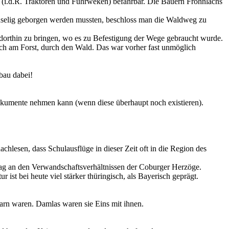
(i.d.R. Traktoren und
Fuhrweken
) befahrbar. Die Bauern Frohnlachs
ühselig geborgen werden mussten, beschloss man
die Waldweg
zu
e dorthin zu bringen, wo es zu Befestigung der Wege gebraucht wurde.
h am Forst, durch den Wald. Das war vorher fast unmöglich
bau dabei!
Dokumente nehmen kann (wenn diese überhaupt noch existieren).
hlesen, dass Schulausflüge in dieser Zeit oft in die Region des
lag an den
Verwandschaftsverhältnissen
der Coburger Herzöge.
t bei heute viel stärker thüringisch, als Bayerisch geprägt.
barn waren. Damlas waren sie Eins mit ihnen.