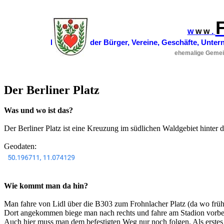
w
w
w
.
Homepage der Bürger, Vereine, Geschäfte, Unte
ehemalige Gemei
Der Berliner Platz
Was und wo ist das?
Der Berliner Platz ist eine Kreuzung im südlichen Waldgebiet hinter
Geodaten:
Wie kommt man da hin?
Man fahre von Lidl über die B303 zum
Frohnlacher
Platz (da wo früh
Dort angekommen biege man nach rechts und fahre am Stadion vorbei
Auch hier muss man dem befestigten Weg nur noch folgen. Als erstes