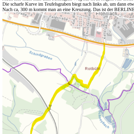
Die scharfe Kurve im Teufelsgraben biegt nach links ab, um dann et
Nach
ca
, 300 m kommt man an eine Kreuzung. Das ist der BERLI