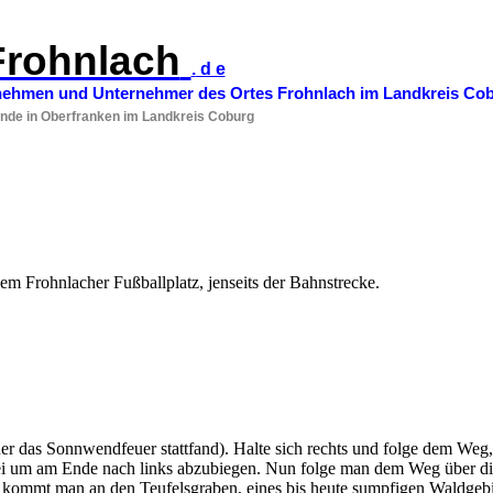
Frohnlach
.
d e
rnehmen und Unternehmer des Ortes Frohnlach im Landkreis Co
nde in Oberfranken im Landkreis Coburg
 dem
Frohnlacher
Fußballplatz, jenseits der Bahnstrecke.
er das Sonnwendfeuer stattfand). Halte sich rechts und folge dem Weg
 um am Ende nach links abzubiegen. Nun folge man dem Weg über die 
 kommt man an den Teufelsgraben, eines bis heute sumpfigen Waldgebi